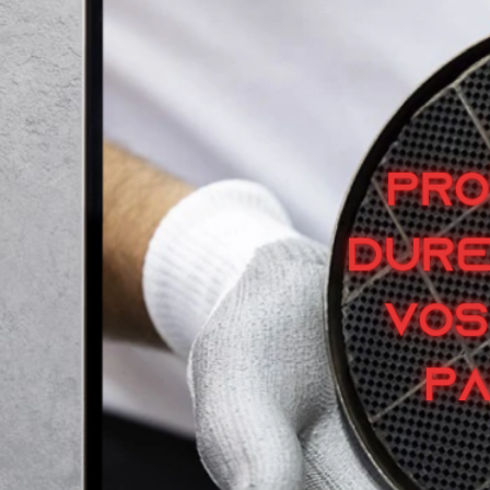
Besoin d'une réparation
Réservoir ou calculateur,
nous sommes le spécialiste du Code P20E8 c
Découvrir
Demandez votre Devis
Découvrir
Demandez votre Devis