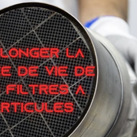
ADBLUE ?
hez PSA