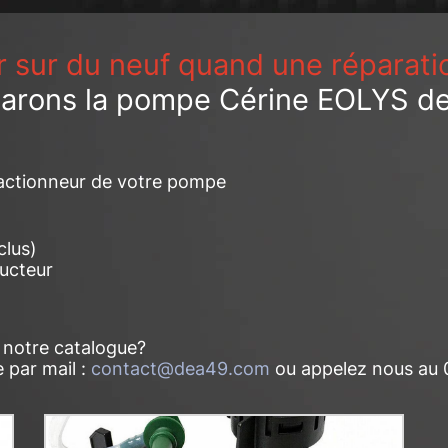
r sur du neuf quand une réparati
parons la pompe Cérine EOLYS d
 actionneur de votre pompe
clus)
ructeur
r notre catalogue?
 par mail :
contact@dea49.com
ou appelez nous au 