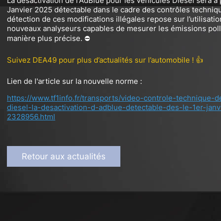
La désactivation de l'AdBlue pour les véhicules Diesel sera à 
Janvier 2025 détectable dans le cadre des contrôles techniq
détection de ces modifications illégales repose sur l’utilisati
nouveaux analyseurs capables de mesurer les émissions pol
manière plus précise. ⛔
Suivez DEA49 pour plus d’actualités sur l’automobile ! 👍
Lien de l'article sur la nouvelle norme :
https://www.tf1info.fr/transports/video-controle-technique-d
diesel-la-desactivation-d-adblue-detectable-des-le-1er-janv
2328956.html
Retour aux actualités