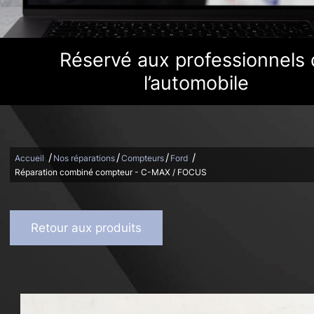
Découvrir
Découvrir
Demandez votre Devis
Demandez votre Devis
Réservé aux professionnels
l’automobile
/
/
/
/
Accueil
Nos réparations
Compteurs
Ford
Réparation combiné compteur - C-MAX / FOCUS
Retour aux produits